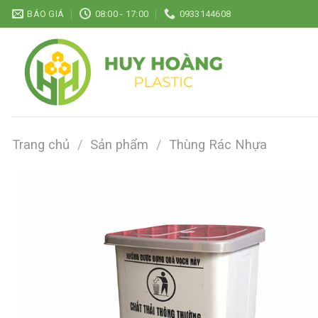
Chuyển
BÁO GIÁ
08:00 - 17:00
0933144608
đến
nội
dung
Trang chủ
/
Sản phẩm
/
Thùng Rác Nhựa