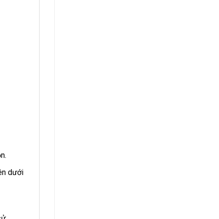
n.
ên dưới
sử