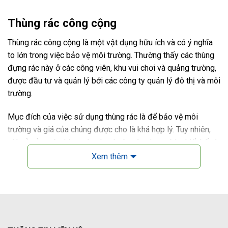
Thùng rác công cộng
Thùng rác công cộng là một vật dụng hữu ích và có ý nghĩa
to lớn trong việc bảo vệ môi trường. Thường thấy các thùng
đựng rác này ở các công viên, khu vui chơi và quảng trường,
được đầu tư và quản lý bởi các công ty quản lý đô thị và môi
trường.
Mục đích của việc sử dụng thùng rác là để bảo vệ môi
trường và giá của chúng được cho là khá hợp lý. Tuy nhiên,
giá cả của một thùng rác phụ thuộc vào dung tích, thiết kế và
chất liệu, dao động từ 300.000đ đến hơn 2.000.000đ. Do đó,
Xem thêm
trước khi mua, bạn cần cân nhắc kỹ về nhu cầu sử dụng và
lượng rác thải cần chứa để lựa chọn sản phẩm phù hợp nhất.
Huy Hoàng Plastic là một đơn vị uy tín chuyên cung cấp và
phân phối thùng rác cho các công ty môi trường tại các địa