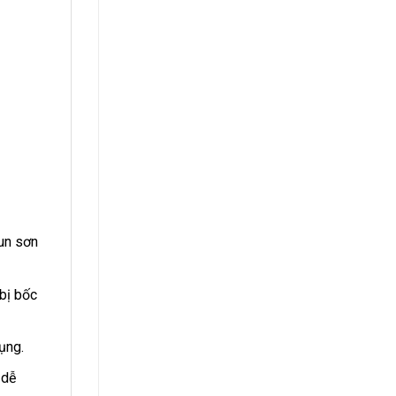
un sơn
 bị bốc
ụng.
 dễ