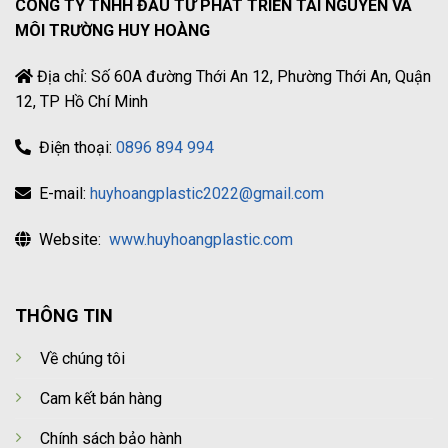
CÔNG TY TNHH ĐẦU TƯ PHÁT TRIỂN TÀI NGUYÊN VÀ
MÔI TRƯỜNG HUY HOÀNG
Địa chỉ: Số 60A đường Thới An 12, Phường Thới An, Quận
12, TP Hồ Chí Minh
Điện thoại:
0896 894 994
E-mail:
huyhoangplastic2022@gmail.com
Website:
www.huyhoangplastic.com
THÔNG TIN
Về chúng tôi
Cam kết bán hàng
Chính sách bảo hành