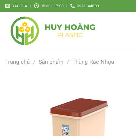
Chuyển
BÁO GIÁ
08:00 - 17:00
0933144608
đến
nội
dung
Trang chủ
/
Sản phẩm
/
Thùng Rác Nhựa