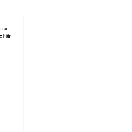
ùi an
c hiện