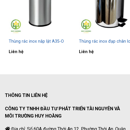
Thùng rác inox nắp lật A35-O
Thùng rác inox đạp chân lo
Liên hệ
Liên hệ
THÔNG TIN LIÊN HỆ
CÔNG TY TNHH ĐẦU TƯ PHÁT TRIỂN TÀI NGUYÊN VÀ
MÔI TRƯỜNG HUY HOÀNG
Địa chỉ: Số 60A đường Thới An 12, Phường Thới An, Quận