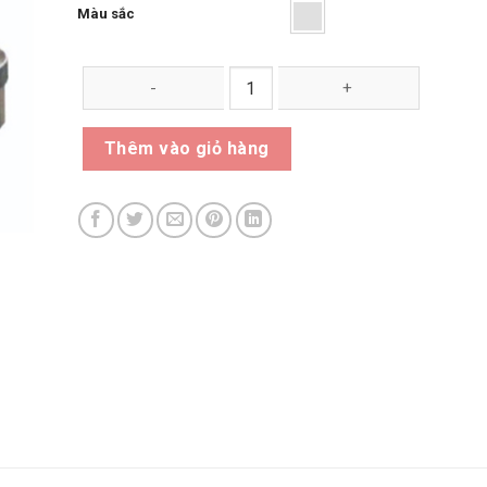
Màu sắc
Thùng rác inox nắp lật A35-P số lượng
Thêm vào giỏ hàng