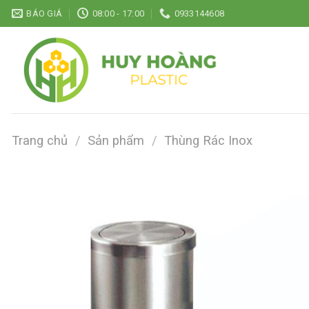
Chuyển
BÁO GIÁ
08:00 - 17:00
0933144608
đến
nội
dung
Trang chủ
/
Sản phẩm
/
Thùng Rác Inox