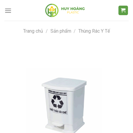
Chuyển
đến
nội
dung
Trang chủ
/
Sản phẩm
/
Thùng Rác Y Tế