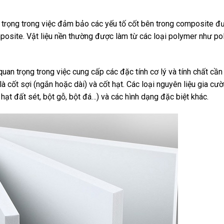
n trọng trong việc đảm bảo các yếu tố cốt bên trong composite đư
mposite. Vật liệu nền thường được làm từ các loại polymer như pol
quan trọng trong việc cung cấp các đặc tính cơ lý và tính chất cần 
à cốt sợi (ngắn hoặc dài) và cốt hạt. Các loại nguyên liệu gia c
, hạt đất sét, bột gỗ, bột đá…) và các hình dạng đặc biệt khác.