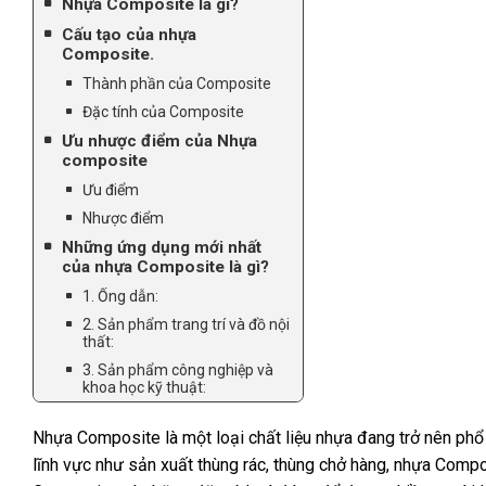
Nhựa Composite là gì?
Cấu tạo của nhựa
Composite.
Thành phần của Composite
Đặc tính của Composite
Ưu nhược điểm của Nhựa
composite
Ưu điểm
Nhược điểm
Những ứng dụng mới nhất
của nhựa Composite là gì?
1. Ống dẫn:
2. Sản phẩm trang trí và đồ nội
thất:
3. Sản phẩm công nghiệp và
khoa học kỹ thuật:
Nhựa Composite là một loại chất liệu nhựa đang trở nên phổ
lĩnh vực như sản xuất thùng rác, thùng chở hàng, nhựa Compo