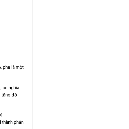
, pha là một
, có nghĩa
à tăng độ
vì
i thành phần