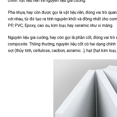
chính: vật liệu nền và nguyên liệu gia cường.
Pha nhựa, hay còn được gọi là vật liệu nền, đóng vai trò qua
với nhau, từ đó tạo ra tính nguyên khối và đồng nhất cho co
PP, PVC, Epoxy, cao su, kim loại, hay ceramic như xi măng.
Nguyên liệu gia cường, hay còn gọi là phần cốt, đóng vai trò 
composite. Thông thường, nguyên liệu cốt có hai dạng chính l
sợi (thủy tinh, cellulose, cacbon, acramic…), hạt (hạt kim loại