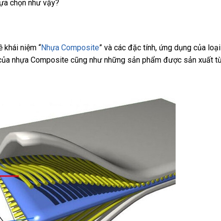
lựa chọn như vậy?
ề khái niệm “
Nhựa Composite
” và các đặc tính, ứng dụng của loại
ội của nhựa Composite cũng như những sản phẩm được sản xuất từ