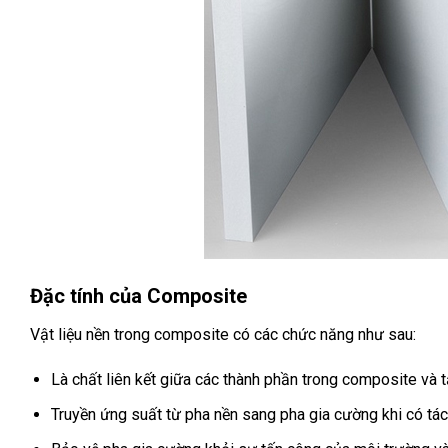
Đặc tính của Composite
Vật liệu nền trong composite có các chức năng như sau:
Là chất liên kết giữa các thành phần trong composite và t
Truyền ứng suất từ pha nền sang pha gia cường khi có tá